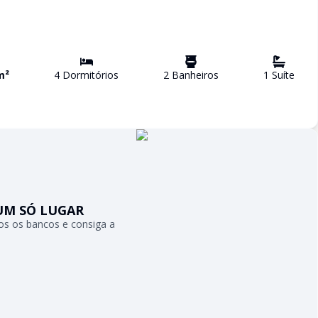
m²
4
Dormitório
s
2
Banheiro
s
1
Suíte
UM SÓ LUGAR
s os bancos e consiga a