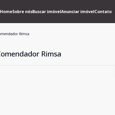
Home
Sobre nós
Buscar imóvel
Anunciar imóvel
Contato
Comendador Rimsa
 Comendador Rimsa