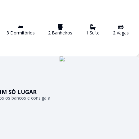
3
Dormitório
s
2
Banheiro
s
1
Suíte
2
Vaga
s
UM SÓ LUGAR
s os bancos e consiga a