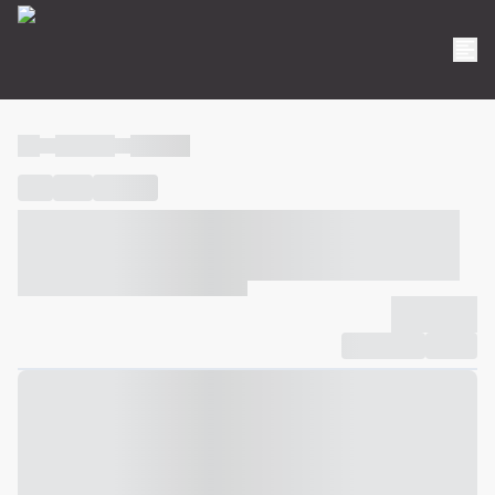
----
----- -----
----- -----
----
-----
---- ------
----- ----- -- ------ ---- ---- -- ----- ----- -----
--- ------
----- ----- -- ------ ----- ----- -- ------
-------------
Compartilhar
Favorito