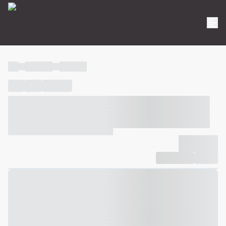
----
----- -----
----- -----
----
-----
---- ------
----- ----- -- ------ ---- ---- -- ----- ----- -----
--- ------
----- ----- -- ------ ----- ----- -- ------
-------------
Compartilhar
Favorito