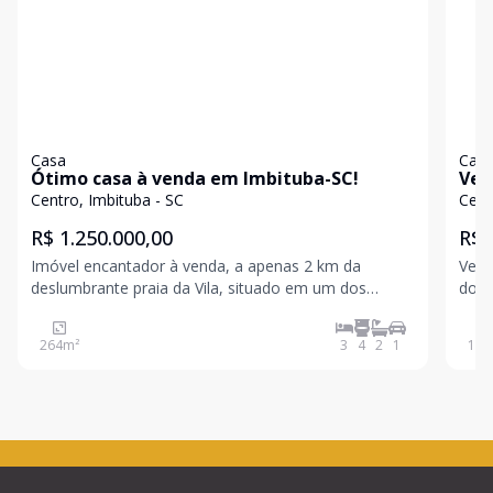
Casa
Cas
Ótimo casa à venda em Imbituba-SC!
Ven
Centro, Imbituba - SC
Cent
R$ 1.250.000,00
R$ 
Imóvel encantador à venda, a apenas 2 km da
Vend
deslumbrante praia da Vila, situado em um dos
do centr
melhores bairros da cidade e próximo ao centro e ao
Dorm
comércio local. Esta residência espaçosa, com 458m²
individua
264
m²
3
4
2
1
115
de terreno e 264m² de área construída, oferece 03
quartos, 02