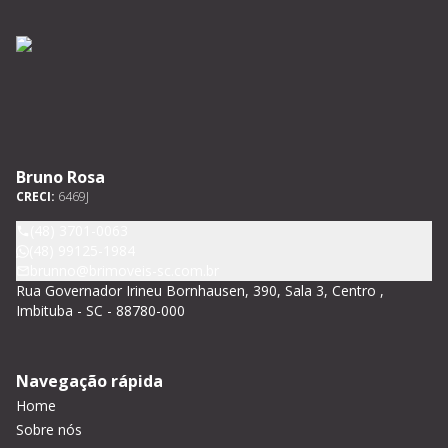
Bruno Rosa
CRECI:
6469J
(48) 3701-0063
(48) 99125-1984
brunno@brimoveis-sc.com.br
Rua Governador Irineu Bornhausen, 390, Sala 3, Centro ,
Imbituba - SC - 88780-000
Navegação rápida
Home
Sobre nós