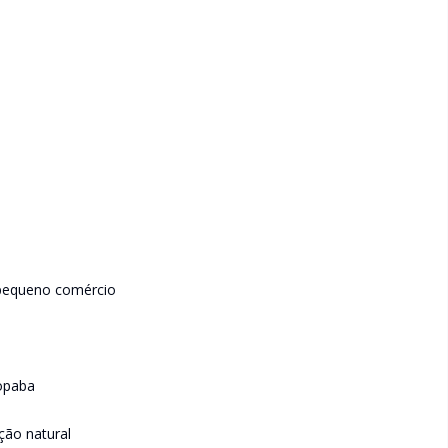
u pequeno comércio
ropaba
ção natural