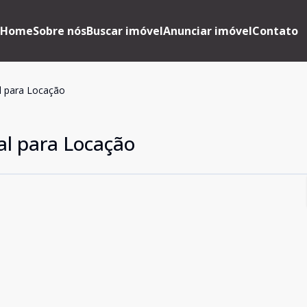
Home
Sobre nós
Buscar imóvel
Anunciar imóvel
Contato
l para Locação
al para Locação