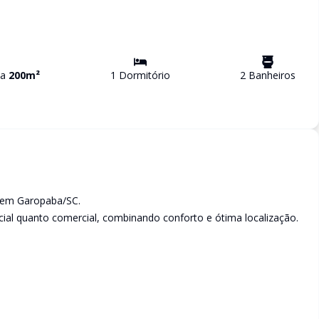
va
200
m²
1
Dormitório
2
Banheiro
s
, em Garopaba/SC.
encial quanto comercial, combinando conforto e ótima localização.