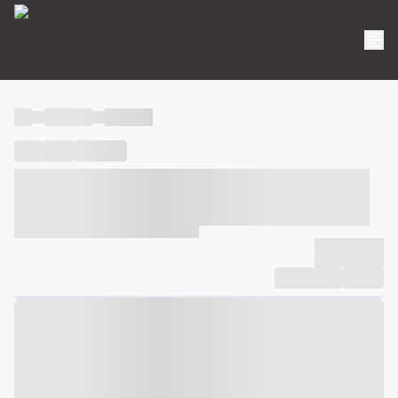
----
----- -----
----- -----
----
-----
---- ------
----- ----- -- ------ ---- ---- -- ----- ----- -----
--- ------
----- ----- -- ------ ----- ----- -- ------
-------------
Compartilhar
Favorito