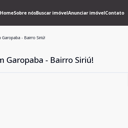
Home
Sobre nós
Buscar imóvel
Anunciar imóvel
Contato
Garopaba - Bairro Siriú!
 Garopaba - Bairro Siriú!