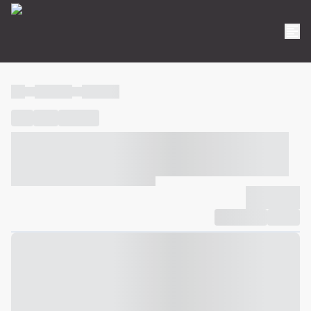
----
----- -----
----- -----
----
-----
---- ------
----- ----- -- ------ ---- ---- -- ----- ----- -----
--- ------
----- ----- -- ------ ----- ----- -- ------
-------------
Compartilhar
Favorito