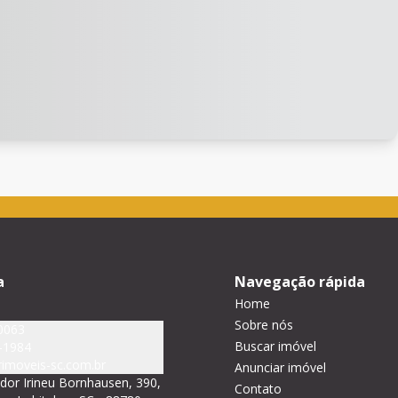
a
Navegação rápida
Home
Sobre nós
0063
Buscar imóvel
-1984
imoveis-sc.com.br
Anunciar imóvel
or Irineu Bornhausen, 390,
Contato