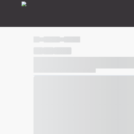
----
----- -----
----- -----
----
-----
---- ------
----- ----- -- ------ ---- ---- -- ---
----- ----- -- ------ ----- ----- -- ------