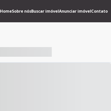
Home
Sobre nós
Buscar imóvel
Anunciar imóvel
Contato
-- ----- ----- --- ------