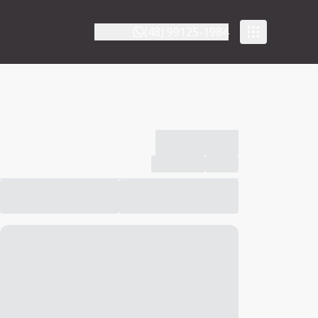
(48) 99125-1984
-------------
Compartilhar
Favorito