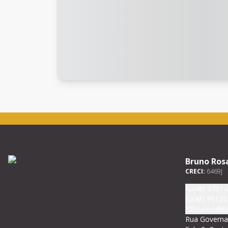
Bruno Ros
CRECI:
6469J
(48) 3701-
(48) 99125
brunno@br
Rua Governad