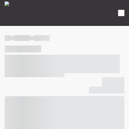
----
----- -----
----- -----
----
-----
---- ------
----- ----- -- ------ ---- ---- -- ----- ----- -----
--- ------
----- ----- -- ------ ----- ----- -- ------
-------------
Compartilhar
Favorito